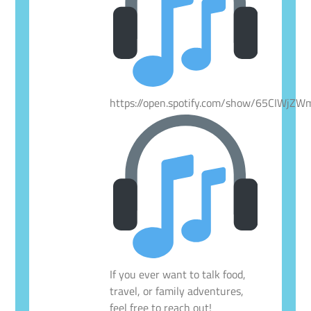
https://open.spotify.com/show/65CIWjZ
If you ever want to talk food,
travel, or family adventures,
feel free to reach out!