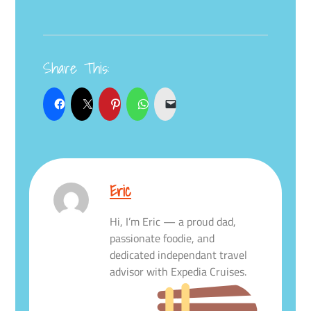
Share This:
Eric
Hi, I’m Eric — a proud dad,
passionate foodie, and
dedicated independant travel
advisor with Expedia Cruises.