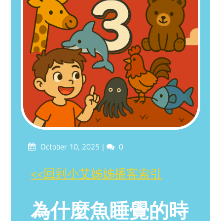
Posted
Comments
October 10, 2025
0
on
<<回到小艾姊姊播客索引
為什麼魚睡覺的時