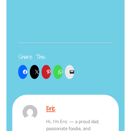
Share This:
Eric
Hi, I’m Eric — a proud dad,
passionate foodie, and