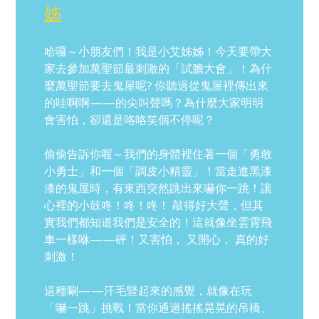
姊
哈囉～小朋友們！我是小艾姊姊！今天要帶大
家去參加萬聖節最刺激的「試膽大會」！為什
麼萬聖節要去鬼屋呢? 你聽過從鬼屋裡傳出來
的哇啊啊——的尖叫聲嗎？為什麼大家明明
會害怕，卻還是咯咯笑個不停呢？
偷偷告訴你喔～我們的身體裡住著一個「勇敢
小勇士」和一個「調皮小精靈」！當走進黑漆
漆的鬼屋時，有東西突然跳出來嚇你一跳！讓
心裡的小鼓咚！咚！咚！ 敲得好大聲，但其
實我們都知道我們是安全的！這就像坐雲霄飛
車一樣咻——砰！又害怕， 又開心， 真的好
刺激！
這種唰——汗毛豎起來的感覺，就像在玩
「嚇一跳」挑戰！當你通過搖搖晃晃的吊橋、