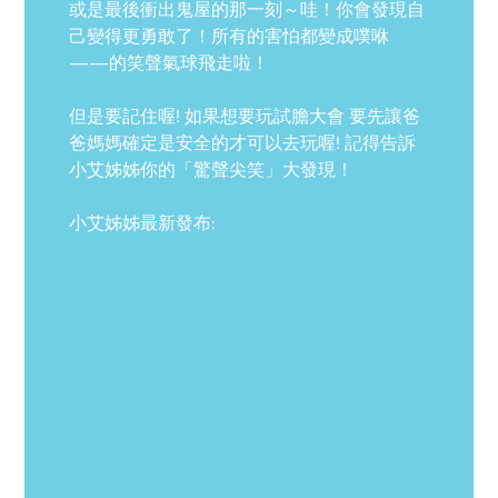
或是最後衝出鬼屋的那一刻～哇！你會發現自
己變得更勇敢了！所有的害怕都變成噗咻
——的笑聲氣球飛走啦！
但是要記住喔! 如果想要玩試膽大會 要先讓爸
爸媽媽確定是安全的才可以去玩喔! 記得告訴
小艾姊姊你的「驚聲尖笑」大發現！
小艾姊姊最新發布: