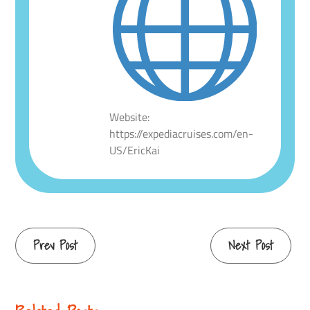
Website:
https://expediacruises.com/en-
US/EricKai
Continue
Prev Post
Next Post
Reading