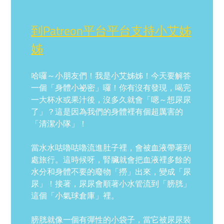
到Patreon平台平台支持小艾姊
姊
哈囉～小朋友們！我是小艾姊姊！今天要解答
一個「身體小祕密」囉！你有沒有發現，喝完
一大杯水或果汁後，沒多久就會「嗯～想尿尿
了」？這是因為我們的身體裡有個超厲害的
「清潔小隊」！
當水水咕嚕咕嚕流進肚子裡，會被血液帶著到
處旅行。這時候呀，腎臟就會把血液裡多餘的
水分和身體不要的廢物「撈」出來，變成「尿
尿」！接著，尿尿會順著小水管流到「膀胱」
這個「小氣球倉庫」裡。
膀胱就像一個有彈性的小袋子，當它被尿尿裝