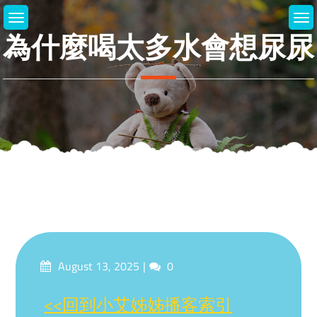
Skip
to
為什麼喝太多水會想尿尿
content
Posted
Comments
August 13, 2025
0
on
<<回到小艾姊姊播客索引