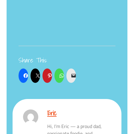
Share This:
Eric
Hi, I’m Eric — a proud dad,
passionate foodie, and