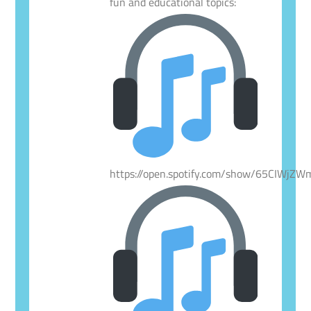
fun and educational topics:
https://open.spotify.com/show/65CIWjZ