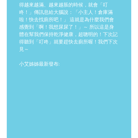
得越來越滿、越來越脹的時候，就會「叮
咚！」傳訊息給大腦說：「小主人！倉庫滿
啦！快去找廁所吧！」 這就是為什麼我們會
感覺到「啊！我想尿尿了！」～ 所以這是身
體在幫我們保持乾淨健康，超聰明的！下次記
得聽到「叮咚」就要趕快去廁所喔！我們下次
見～
小艾姊姊最新發布: