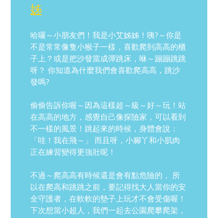
姊
哈囉～小朋友們！我是小艾姊姊！咦?～你是
不是常常像隻小猴子一樣，喜歡爬到高高的櫃
子上？或是把沙發當成彈跳床，咻～蹦蹦跳跳
呀？ 你知道為什麼我們會喜歡爬高高，跳沙
發嗎?
偷偷告訴你喔～因為這樣超～級～好～玩！站
在高高的地方，感覺自己像探險家，可以看到
不一樣的風景！跳起來的時候，身體會說：
「哇！我在飛～」 而且呀，小腳丫和小肌肉
正在練習變得更強壯呢！
不過～爬高高有時候還是會有點危險的， 所
以在爬高和跳跳之前，要記得找大人當你的安
全守護者，在軟軟的墊子上玩才不會受傷喔！
下次想當小超人，我們一起去公園爬攀爬架，