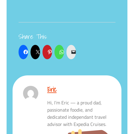
Share This:
Eric
Hi, I’m Eric — a proud dad,
passionate foodie, and
dedicated independant travel
advisor with Expedia Cruises.