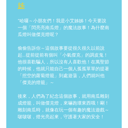
姊
“哈囉～小朋友們！我是小艾姊姊！今天要說
一個「閃亮亮南瓜燈」的魔法故事！為什麼南
瓜燈叫做傑克燈呢？
偷偷告訴你～這個故事要從很久很久以前說
起…從前從前有個叫「小氣傑克」的調皮鬼！
他很喜歡騙人，所以沒有人喜歡他！在萬聖節
的時候，他就只能自己一個人孤孤單單的提著
「挖空的蘿蔔燈籠」到處遊蕩，人們就叫他
「傑克的燈籠」～
後來，人們為了紀念這個故事，就用南瓜雕刻
成燈籠，叫做傑克燈，來嚇跑壞東西哦！唰！
雕刻南瓜時，就像在玩一個有趣的魔法遊戲～
啵啵啵，燈光亮起來，守護著大家的安全！