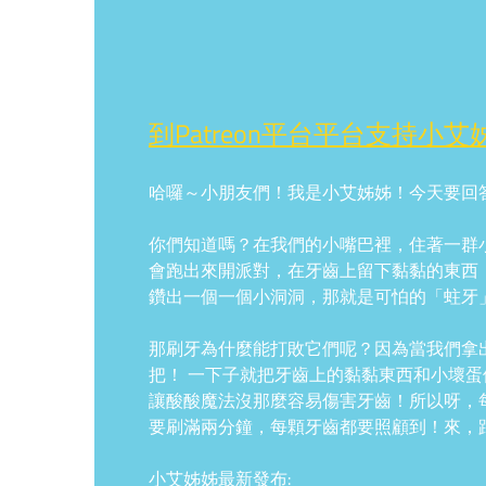
到Patreon平台平台支持小艾
哈囉～小朋友們！我是小艾姊姊！今天要回答
你們知道嗎？在我們的小嘴巴裡，住著一群
會跑出來開派對，在牙齒上留下黏黏的東西
鑽出一個一個小洞洞，那就是可怕的「蛀牙
那刷牙為什麼能打敗它們呢？因為當我們拿
把！ 一下子就把牙齒上的黏黏東西和小壞
讓酸酸魔法沒那麼容易傷害牙齒！所以呀，
要刷滿兩分鐘，每顆牙齒都要照顧到！來，
小艾姊姊最新發布: