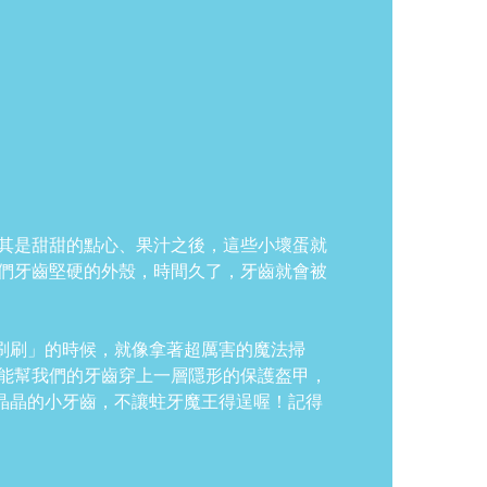
尤其是甜甜的點心、果汁之後，這些小壞蛋就
我們牙齒堅硬的外殼，時間久了，牙齒就會被
刷刷」的時候，就像拿著超厲害的魔法掃
，能幫我們的牙齒穿上一層隱形的保護盔甲，
晶晶的小牙齒，不讓蛀牙魔王得逞喔！記得