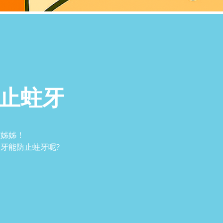
止蛀牙
艾姊姊！
牙能防止蛀牙呢?