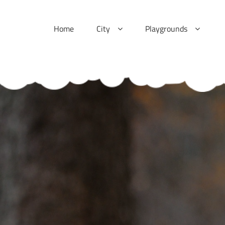
Skip
to
Home
City
Playgrounds
content