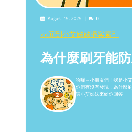
Posted
Comments
August 15, 2025
0
on
<<回到小艾姊姊播客索引
為什麼刷牙能防
哈囉～小朋友們！我是小
你們有沒有發現，為什麼刷
讓小艾姊姊來給你回答