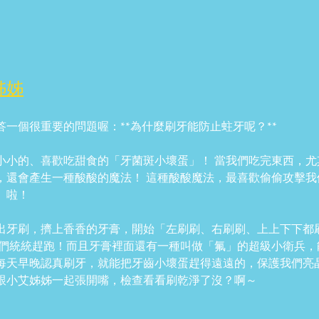
姊姊
一個很重要的問題喔：**為什麼刷牙能防止蛀牙呢？**
小小的、喜歡吃甜食的「牙菌斑小壞蛋」！ 當我們吃完東西，
，還會產生一種酸酸的魔法！ 這種酸酸魔法，最喜歡偷偷攻擊
」啦！
出牙刷，擠上香香的牙膏，開始「左刷刷、右刷刷、上上下下都
蛋們統統趕跑！而且牙膏裡面還有一種叫做「氟」的超級小衛兵
每天早晚認真刷牙，就能把牙齒小壞蛋趕得遠遠的，保護我們亮
跟小艾姊姊一起張開嘴，檢查看看刷乾淨了沒？啊～