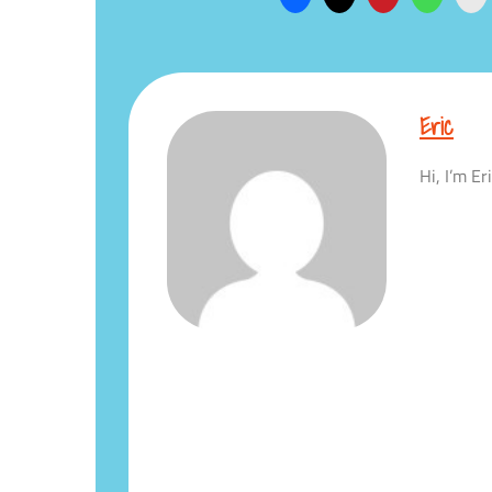
Eric
Hi, I’m E