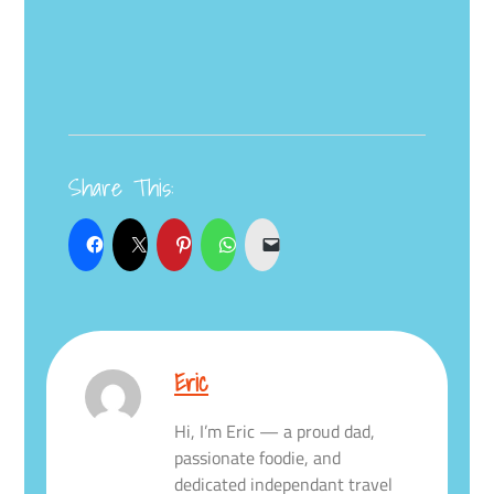
Share This:
Eric
Hi, I’m Eric — a proud dad,
passionate foodie, and
dedicated independant travel