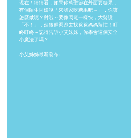
現在！猜猜看，如果你萬聖節在外面要糖果，
有個陌生阿姨說「來我家吃糖果吧～」，你該
怎麼做呢？對啦～要像閃電一樣快，大聲說
「不！」，然後趕緊跑去找爸爸媽媽幫忙！叮
咚叮咚～記得告訴小艾姊姊，你學會這個安全
小魔法了嗎？
小艾姊姊最新發布: