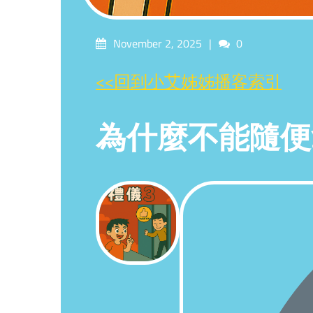
Posted
Comments
November 2, 2025
0
on
<<回到小艾姊姊播客索引
為什麼不能隨便