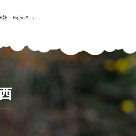
 – BigSisAris
西