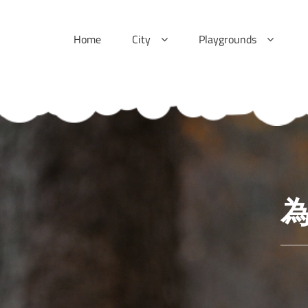
Skip
to
Home
City
Playgrounds
content