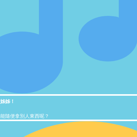
艾姊姊！
不能隨便拿別人東西呢？