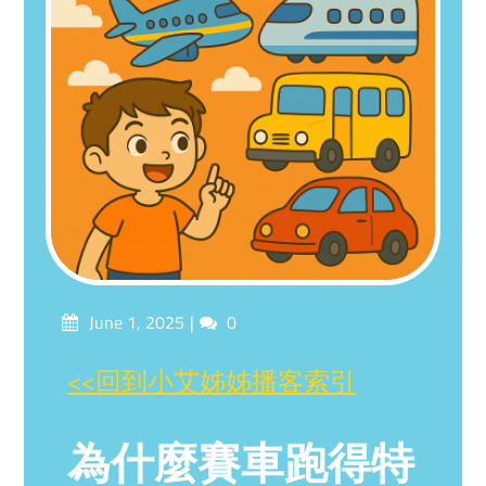
Posted
Comments
June 1, 2025
0
on
<<回到小艾姊姊播客索引
為什麼賽車跑得特