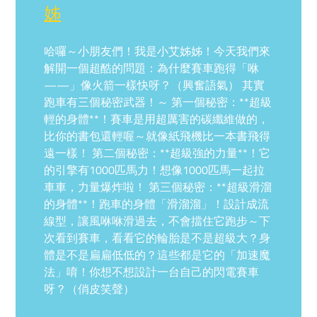
姊
哈囉～小朋友們！我是小艾姊姊！今天我們來
解開一個超酷的問題：為什麼賽車跑得「咻
——」像火箭一樣快呀？（興奮語氣） 其實
跑車有三個秘密武器！～ 第一個秘密：**超級
輕的身體**！賽車是用超厲害的碳纖維做的，
比你的書包還輕喔～就像紙飛機比一本書飛得
遠一樣！ 第二個秘密：**超級強的力量**！它
的引擎有1000匹馬力！想像1000匹馬一起拉
車車，力量爆炸啦！ 第三個秘密：**超級滑溜
的身體**！跑車的身體「滑溜溜」！設計成流
線型，讓風咻咻滑過去，不會擋住它跑步～下
次看到賽車，看看它的輪胎是不是超級大？身
體是不是扁扁低低的？這些都是它的「加速魔
法」唷！你想不想設計一台自己的閃電賽車
呀？（俏皮笑聲）